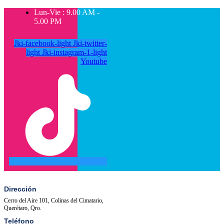
Lun-Vie : 9.00 AM -
5.00 PM
Jki-facebook-light
Jki-twitter-
light
Jki-instagram-1-light
Youtube
SALA
ACTIVIDADES
DE
PRENSA
Dirección
Cerro del Aire 101, Colinas del Cimatario,
Querétaro, Qro.
Teléfono