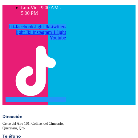
Lun-Vie : 9.00 AM -
5.00 PM
Jki-facebook-light
Jki-twitter-
light
Jki-instagram-1-light
Youtube
SALA
ACTIVIDADES
DE
PRENSA
Dirección
Cerro del Aire 101, Colinas del Cimatario,
Querétaro, Qro.
Teléfono