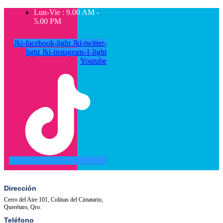
Lun-Vie : 9.00 AM -
5.00 PM
Jki-facebook-light
Jki-twitter-
light
Jki-instagram-1-light
Youtube
SALA
ACTIVIDADES
DE
PRENSA
Dirección
Cerro del Aire 101, Colinas del Cimatario,
Querétaro, Qro.
Teléfono