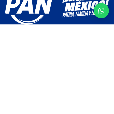
Comité Directivo Estatal Partido Acción Nacional PAN Querétaro.
Cerro del Aire 101, Colinas del Cimatario, Querétaro, Qro.
contacto@panqro.org.mx
(+52) 442 248 2325
Menú
HISTORIA
SECRETARÍAS
DIRECTORIO CDMS
SENADORES