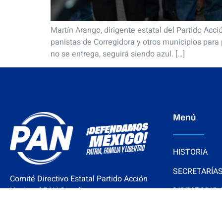
Martín Arango, dirigente estatal del Partido Ac
panistas de Corregidora y otros municipios para
no se entrega, seguirá siendo azul. […]
Menú
HISTORIA
SECRETARÍA
Comité Directivo Estatal Partido Acción
Nacional PAN Querétaro.
DIRECTORIO
SENADORES
Cerro del Aire 101, Colinas del