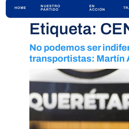
NUESTRO
EN
HOME
TR
PARTIDO
ACCIÓN
Etiqueta:
CE
No podemos ser indife
transportistas: Martín