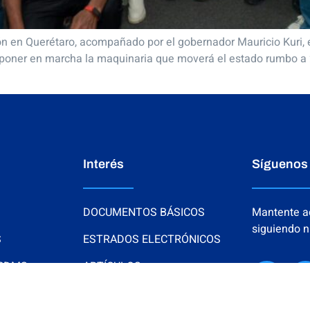
ción en Querétaro, acompañado por el gobernador Mauricio Kuri,
 poner en marcha la maquinaria que moverá el estado rumbo a 20
Interés
Síguenos
DOCUMENTOS BÁSICOS
Mantente ac
siguiendo n
S
ESTRADOS ELECTRÓNICOS
 CDMS
ARTÍCULOS
NOTAS Y EVENTOS