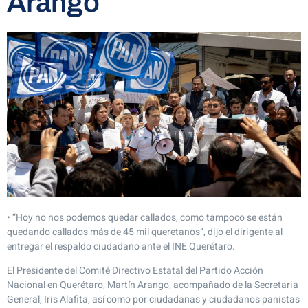
Arango
• “Hoy no nos podemos quedar callados, como tampoco se están
quedando callados más de 45 mil queretanos”, dijo el dirigente al
entregar el respaldo ciudadano ante el INE Querétaro.
El Presidente del Comité Directivo Estatal del Partido Acción
Nacional en Querétaro, Martín Arango, acompañado de la Secretaria
General, Iris Alafita, así como por ciudadanas y ciudadanos panistas