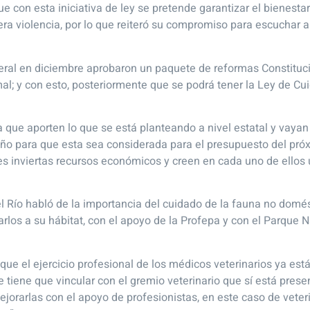
ue con esta iniciativa de ley se pretende garantizar el bienest
nera violencia, por lo que reiteró su compromiso para escuchar 
federal en diciembre aprobaron un paquete de reformas Constituc
al; y con esto, posteriormente que se podrá tener la Ley de Cu
ra que aporten lo que se está planteando a nivel estatal y vay
año para que esta sea considerada para el presupuesto del pró
les inviertas recursos económicos y creen en cada uno de ellos
 Río habló de la importancia del cuidado de la fauna no domés
sarlos a su hábitat, con el apoyo de la Profepa y con el Parque 
ue el ejercicio profesional de los médicos veterinarios ya está 
se tiene que vincular con el gremio veterinario que sí está pre
jorarlas con el apoyo de profesionistas, en este caso de veteri