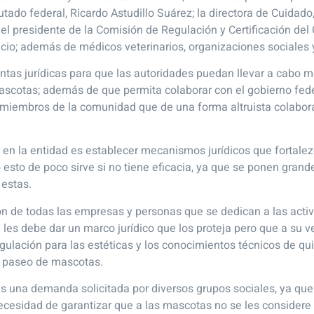
utado federal, Ricardo Astudillo Suárez; la directora de Cuidado
l presidente de la Comisión de Regulación y Certificación del
o; además de médicos veterinarios, organizaciones sociales y
ntas jurídicas para que las autoridades puedan llevar a cabo m
mascotas; además de que permita colaborar con el gobierno fede
 miembros de la comunidad que de una forma altruista colabora
n en la entidad es establecer mecanismos jurídicos que fortale
 esto de poco sirve si no tiene eficacia, ya que se ponen grand
 estas.
n de todas las empresas y personas que se dedican a las activ
e les debe dar un marco jurídico que los proteja pero que a su 
regulación para las estéticas y los conocimientos técnicos de 
 y paseo de mascotas.
va es una demanda solicitada por diversos grupos sociales, ya q
 necesidad de garantizar que a las mascotas no se les consider