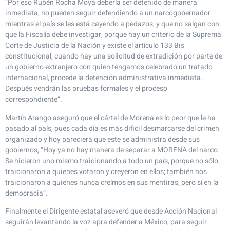
“Por eso Rubén Rocha Moya debería ser detenido de manera
inmediata, no pueden seguir defendiendo a un narcogobernador
mientras el país se les está cayendo a pedazos, y que no salgan con
que la Fiscalía debe investigar, porque hay un criterio de la Suprema
Corte de Justicia de la Nación y existe el artículo 133 Bis
constitucional, cuando hay una solicitud de extradición por parte de
un gobierno extranjero con quien tengamos celebrado un tratado
internacional, procede la detención administrativa inmediata.
Después vendrán las pruebas formales y el proceso
correspondiente”.
Martín Arango aseguró que el cártel de Morena es lo peor que le ha
pasado al país, pues cada día es más dificil desmarcarse del crimen
organizado y hoy pareciera que este se administra desde sus
gobiernos, “Hoy ya no hay manera de separar a MORENA del narco.
Se hicieron uno mismo traicionando a todo un país, porque no sólo
traicionaron a quienes votaron y creyeron en ellos; también nos
traicionaron a quienes nunca creímos en sus mentiras, pero sí en la
democracia”.
Finalmente el Dirigente estatal aseveró que desde Acción Nacional
seguirán levantando la voz apra defender a México, para seguir