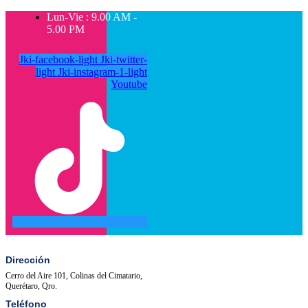
Lun-Vie : 9.00 AM -
5.00 PM
Jki-facebook-light
Jki-twitter-
light
Jki-instagram-1-light
Youtube
SALA
ACTIVIDADES
DE
PRENSA
Dirección
Cerro del Aire 101, Colinas del Cimatario,
Querétaro, Qro.
Teléfono