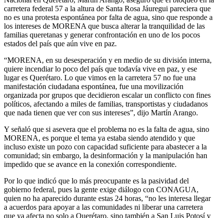
carretera federal 57 a la altura de Santa Rosa Jáuregui pareciera que
no es una protesta espontánea por falta de agua, sino que responde a
los intereses de MORENA que busca alterar la tranquilidad de las
familias queretanas y generar confrontación en uno de los pocos
estados del país que aún vive en paz.
“MORENA, en su desesperación y en medio de su división interna,
quiere incendiar lo poco del país que todavía vive en paz, y ese
lugar es Querétaro. Lo que vimos en la carretera 57 no fue una
manifestación ciudadana espontánea, fue una movilización
organizada por grupos que decidieron escalar un conflicto con fines
políticos, afectando a miles de familias, transportistas y ciudadanos
que nada tienen que ver con sus intereses”, dijo Martín Arango.
Y señaló que si asevera que el problema no es la falta de agua, sino
MORENA, es porque el tema ya estaba siendo atendido y que
incluso existe un pozo con capacidad suficiente para abastecer a la
comunidad; sin embargo, la desinformación y la manipulación han
impedido que se avance en la conexión correspondiente.
Por lo que indicó que lo más preocupante es la pasividad del
gobierno federal, pues la gente exige diálogo con CONAGUA,
quien no ha aparecido durante estas 24 horas, “no les interesa llegar
a acuerdos para apoyar a las comunidades ni liberar una carretera
que ya afecta no solo a Querétaro, sino también a San Luis Potosí y