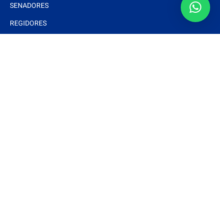
SENADORES
REGIDORES
Interés
DOCUMENTOS BÁSICOS
ESTRADOS ELECTRÓNICOS
ARTÍCULOS
NOTAS Y EVENTOS
FOTOS
VIDEOS
Síguenos
Mantente actualizado con las últimas noticias siguiendo