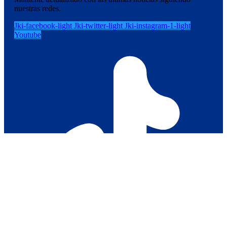
nuestras redes.
Jki-facebook-light
Jki-twitter-light
Jki-instagram-1-light
Youtube