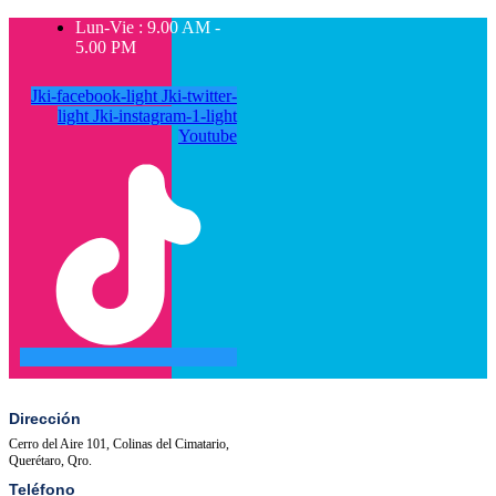
Lun-Vie : 9.00 AM -
5.00 PM
Jki-facebook-light
Jki-twitter-
light
Jki-instagram-1-light
Youtube
SALA
ACTIVIDADES
DE
PRENSA
Dirección
Cerro del Aire 101, Colinas del Cimatario,
Querétaro, Qro.
Teléfono