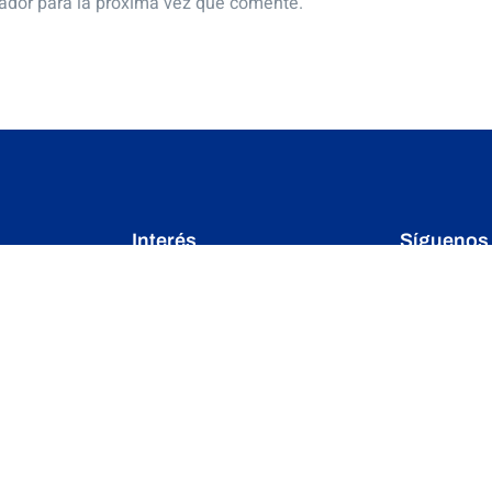
ador para la próxima vez que comente.
Interés
Síguenos
DOCUMENTOS BÁSICOS
Mantente ac
siguiendo n
S
ESTRADOS ELECTRÓNICOS
 CDMS
ARTÍCULOS
NOTAS Y EVENTOS
FOTOS