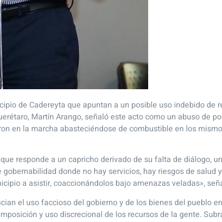
pio de Cadereyta que apuntan a un posible uso indebido de re
Querétaro, Martín Arango, señaló este acto como un abuso de po
ron en la marcha abasteciéndose de combustible en los mismos
que responde a un capricho derivado de su falta de diálogo, u
de gobernabilidad donde no hay servicios, hay riesgos de salud
icipio a asistir, coaccionándolos bajo amenazas veladas», señ
ncian el uso faccioso del gobierno y de los bienes del pueblo en 
 imposición y uso discrecional de los recursos de la gente. Sub