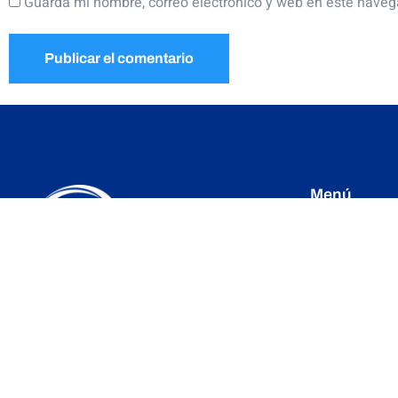
Guarda mi nombre, correo electrónico y web en este naveg
Menú
HISTORIA
SECRETARÍA
Comité Directivo Estatal Partido Acción
Nacional PAN Querétaro.
DIRECTORIO
SENADORES
Cerro del Aire 101, Colinas del
Cimatario, Querétaro, Qro.
REGIDORES