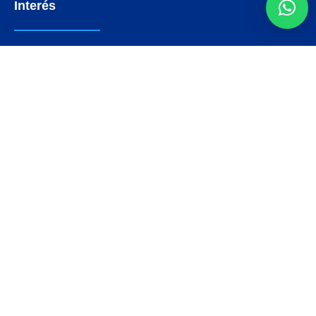
Interés
DOCUMENTOS BÁSICOS
ESTRADOS ELECTRÓNICOS
ARTÍCULOS
NOTAS Y EVENTOS
FOTOS
VIDEOS
Síguenos
Mantente actualizado con las últimas noticias siguiendo
nuestras redes.