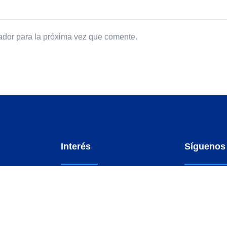
ador para la próxima vez que comente.
Interés
Síguenos
DOCUMENTOS BÁSICOS
Mantente ac
siguiendo n
AS
ESTRADOS ELECTRÓNICOS
O CDMS
ARTÍCULOS