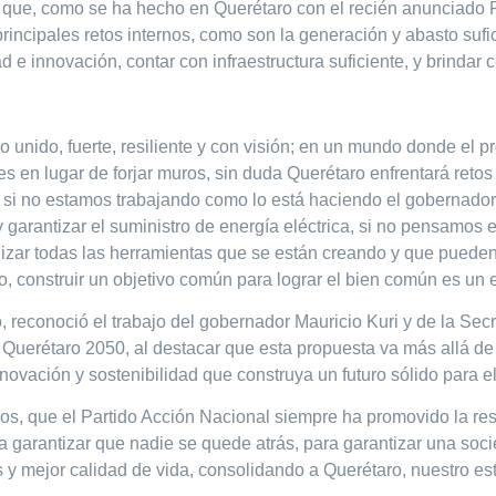
n que, como se ha hecho en Querétaro con el recién anunciado
principales retos internos, como son la generación y abasto sufic
e innovación, contar con infraestructura suficiente, y brindar c
 unido, fuerte, resiliente y con visión; en un mundo donde el p
s en lugar de forjar muros, sin duda Querétaro enfrentará reto
y, si no estamos trabajando como lo está haciendo el gobernador
 y garantizar el suministro de energía eléctrica, si no pensamo
lizar todas las herramientas que se están creando y que pueden 
o, construir un objetivo común para lograr el bien común es un e
o, reconoció el trabajo del gobernador Mauricio Kuri y de la Sec
Querétaro 2050, al destacar que esta propuesta va más allá de 
ovación y sostenibilidad que construya un futuro sólido para el
 que el Partido Acción Nacional siempre ha promovido la resp
a garantizar que nadie se quede atrás, para garantizar una soci
s y mejor calidad de vida, consolidando a Querétaro, nuestro 