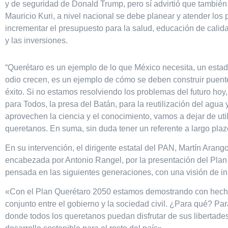
y de seguridad de Donald Trump, pero sí advirtió que tambié
Mauricio Kuri, a nivel nacional se debe planear y atender los 
incrementar el presupuesto para la salud, educación de calidad 
y las inversiones.
“Querétaro es un ejemplo de lo que México necesita, un estado
odio crecen, es un ejemplo de cómo se deben construir puente
éxito. Si no estamos resolviendo los problemas del futuro ho
para Todos, la presa del Batán, para la reutilización del agua
aprovechen la ciencia y el conocimiento, vamos a dejar de uti
queretanos. En suma, sin duda tener un referente a largo plaz
En su intervención, el dirigente estatal del PAN, Martín Arang
encabezada por Antonio Rangel, por la presentación del Plan 
pensada en las siguientes generaciones, con una visión de inn
«Con el Plan Querétaro 2050 estamos demostrando con hechos,
conjunto entre el gobierno y la sociedad civil. ¿Para qué? Par
donde todos los queretanos puedan disfrutar de sus libertade