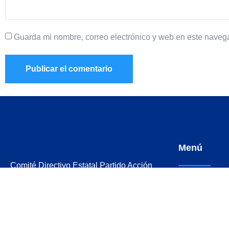
Guarda mi nombre, correo electrónico y web en este naveg
Menú
Comité Directivo Estatal Partido Acción
Nacional PAN Querétaro.
HISTORIA
SECRETARÍ
Cerro del Aire 101, Colinas del
Cimatario, Querétaro, Qro.
DIRECTORI