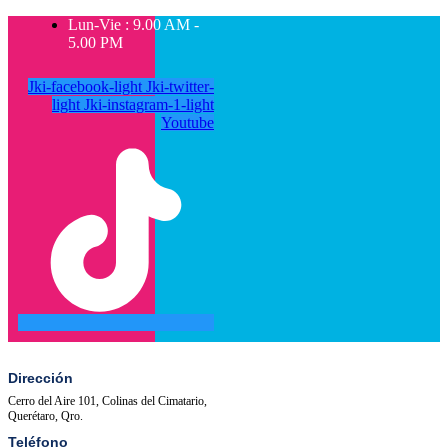
Lun-Vie : 9.00 AM -
5.00 PM
Jki-facebook-light
Jki-twitter-
light
Jki-instagram-1-light
Youtube
SALA
ACTIVIDADES
DE
PRENSA
Dirección
Cerro del Aire 101, Colinas del Cimatario,
Querétaro, Qro.
Teléfono