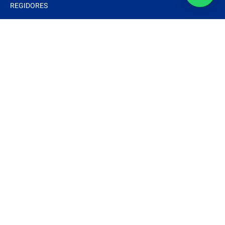
REGIDORES
Interés
DOCUMENTOS BÁSICOS
ESTRADOS ELECTRÓNICOS
ARTÍCULOS
NOTAS Y EVENTOS
FOTOS
VIDEOS
Síguenos
Mantente actualizado con las últimas noticias siguiendo
nuestras redes.