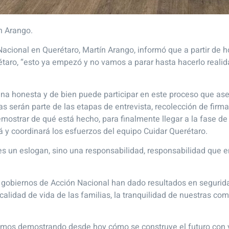
ín Arango.
Nacional en Querétaro, Martín Arango, informó que a partir de hoy
étaro, “esto ya empezó y no vamos a parar hasta hacerlo reali
ana honesta y de bien puede participar en este proceso que ase
s serán parte de las etapas de entrevista, recolección de firma
demostrar de qué está hecho, para finalmente llegar a la fase d
 y coordinará los esfuerzos del equipo Cuidar Querétaro.
 es un eslogan, sino una responsabilidad, responsabilidad qu
s gobiernos de Acción Nacional han dado resultados en segurida
 calidad de vida de las familias, la tranquilidad de nuestras co
tamos demostrando desde hoy cómo se construye el futuro con y