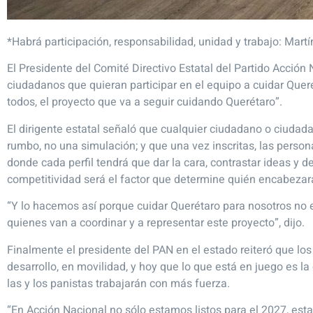
*Habrá participación, responsabilidad, unidad y trabajo: Mart
El Presidente del Comité Directivo Estatal del Partido Acción 
ciudadanos que quieran participar en el equipo a cuidar Quer
todos, el proyecto que va a seguir cuidando Querétaro”.
El dirigente estatal señaló que cualquier ciudadano o ciudad
rumbo, no una simulación; y que una vez inscritas, las persona
donde cada perfil tendrá que dar la cara, contrastar ideas y 
competitividad será el factor que determine quién encabezará
“Y lo hacemos así porque cuidar Querétaro para nosotros no
quienes van a coordinar y a representar este proyecto”, dijo.
Finalmente el presidente del PAN en el estado reiteró que lo
desarrollo, en movilidad, y hoy que lo que está en juego es la
las y los panistas trabajarán con más fuerza.
“En Acción Nacional no sólo estamos listos para el 2027, es