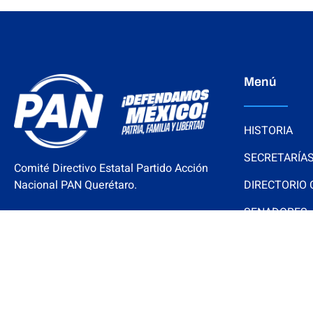
Menú
HISTORIA
SECRETARÍA
Comité Directivo Estatal Partido Acción
Nacional PAN Querétaro.
DIRECTORIO
SENADORES
Cerro del Aire 101, Colinas del
REGIDORES
Cimatario, Querétaro, Qro.
contacto@panqro.org.mx
(+52) 442 248 2325