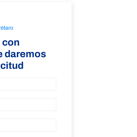
rétaro
 con
ve daremos
icitud