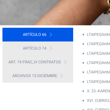
ARTÍCULO 66
LTAIPEQArt66
LTAIPEQArt6
ARTÍCULO 74
LTAIPEQArt6
ART. 74 FRAC_IV CONTRATOS
LTAIPEQArt6
LTAIPEQArt6
ARCHIVOS 15 DICIEMBRE
LTAIPEQArt6
X. 25.-KAR
XVI. CURRIC
XVI. CURRI