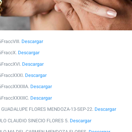
FraccVIII.
Descargar
6FraccX.
Descargar
6FraccXVI.
Descargar
6FraccXXXI.
Descargar
6FraccXXXIIIA.
Descargar
6FraccXXXIIIC.
Descargar
EN GUADALUPE FLORES MENDOZA-13-SEP-22.
Descargar
ULO CLAUDIO SINECIO FLORES 5.
Descargar
CULO MA DEL CARMEN MENDOZA FLORES.
Descargar