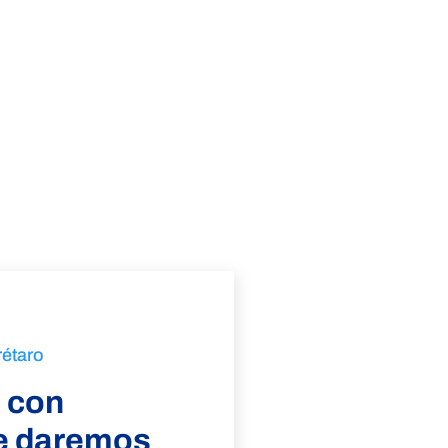
rétaro
 con
ve daremos