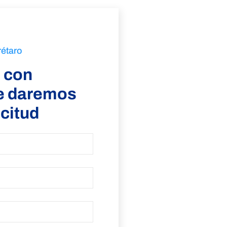
rétaro
 con
ve daremos
icitud