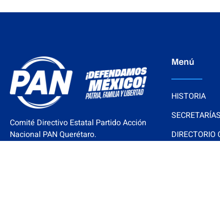
Menú
HISTORIA
SECRETARÍA
Comité Directivo Estatal Partido Acción
Nacional PAN Querétaro.
DIRECTORIO
SENADORES
Cerro del Aire 101, Colinas del
REGIDORES
Cimatario, Querétaro, Qro.
contacto@panqro.org.mx
(+52) 442 248 2325