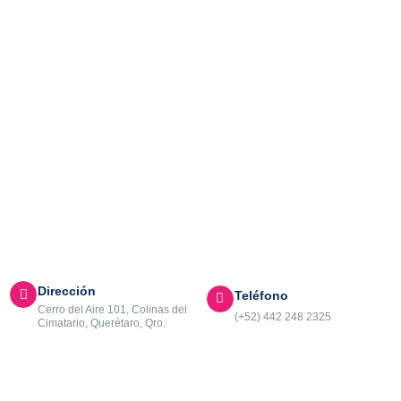
Dirección
Teléfono
Cerro del Aire 101, Colinas del
(+52) 442 248 2325
Cimatario, Querétaro, Qro.