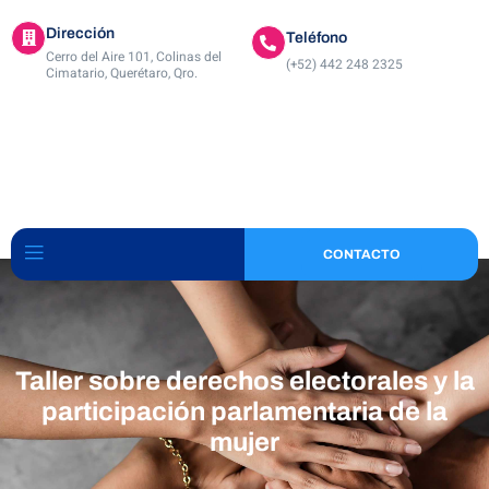
Dirección
Teléfono
Cerro del Aire 101, Colinas del
(+52) 442 248 2325
Cimatario, Querétaro, Qro.
CONTACTO
Taller sobre derechos electorales y la
participación parlamentaria de la
mujer