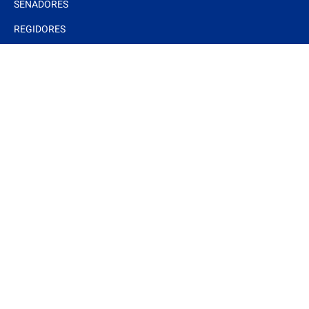
SENADORES
REGIDORES
Interés
DOCUMENTOS BÁSICOS
ESTRADOS ELECTRÓNICOS
ARTÍCULOS
NOTAS Y EVENTOS
FOTOS
VIDEOS
Síguenos
Mantente actualizado con las últimas noticias siguiendo