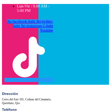
Lun-Vie : 9.00 AM -
5.00 PM
Jki-facebook-light
Jki-twitter-
light
Jki-instagram-1-light
Youtube
SALA
ACTIVIDADES
DE
PRENSA
Dirección
Cerro del Aire 101, Colinas del Cimatario,
Querétaro, Qro.
Teléfono