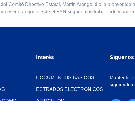
del Comité Directivo Estatal, Martín Arango, dio la bienvenida
ara asegurar que desde el PAN seguiremos trabajando y hacien
Interés
Síguenos
DOCUMENTOS BÁSICOS
Mantente ac
siguiendo n
AS
ESTRADOS ELECTRÓNICOS
O CDMS
ARTÍCULOS
S
NOTAS Y EVENTOS
FOTOS