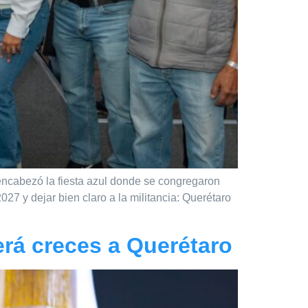
 encabezó la fiesta azul donde se congregaron
7 y dejar bien claro a la militancia: Querétaro
erá creces a Querétaro