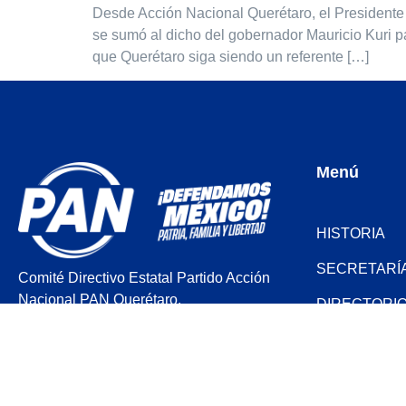
Desde Acción Nacional Querétaro, el Presidente 
se sumó al dicho del gobernador Mauricio Kuri p
que Querétaro siga siendo un referente […]
Menú
HISTORIA
SECRETARÍ
Comité Directivo Estatal Partido Acción
Nacional PAN Querétaro.
DIRECTORI
SENADORE
Cerro del Aire 101, Colinas del
Cimatario, Querétaro, Qro.
REGIDORES
contacto@panqro.org.mx