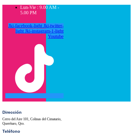
Lun-Vie : 9.00 AM -
5.00 PM
Jki-facebook-light
Jki-twitter-
light
Jki-instagram-1-light
Youtube
SALA
ACTIVIDADES
DE
PRENSA
Dirección
Cerro del Aire 101, Colinas del Cimatario,
Querétaro, Qro.
Teléfono