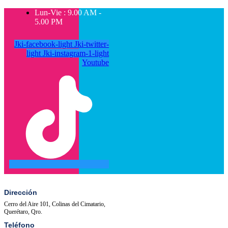
Lun-Vie : 9.00 AM -
5.00 PM
Jki-facebook-light
Jki-twitter-
light
Jki-instagram-1-light
Youtube
SALA
ACTIVIDADES
DE
PRENSA
Dirección
Cerro del Aire 101, Colinas del Cimatario,
Querétaro, Qro.
Teléfono