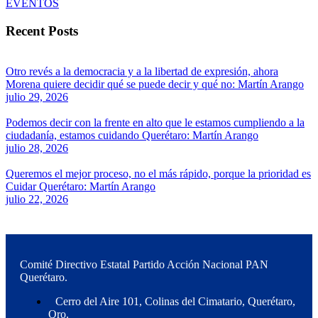
EVENTOS
Recent Posts
Otro revés a la democracia y a la libertad de expresión, ahora
Morena quiere decidir qué se puede decir y qué no: Martín Arango
julio 29, 2026
Podemos decir con la frente en alto que le estamos cumpliendo a la
ciudadanía, estamos cuidando Querétaro: Martín Arango
julio 28, 2026
Queremos el mejor proceso, no el más rápido, porque la prioridad es
Cuidar Querétaro: Martín Arango
julio 22, 2026
Comité Directivo Estatal Partido Acción Nacional PAN
Querétaro.
Cerro del Aire 101, Colinas del Cimatario, Querétaro,
Qro.