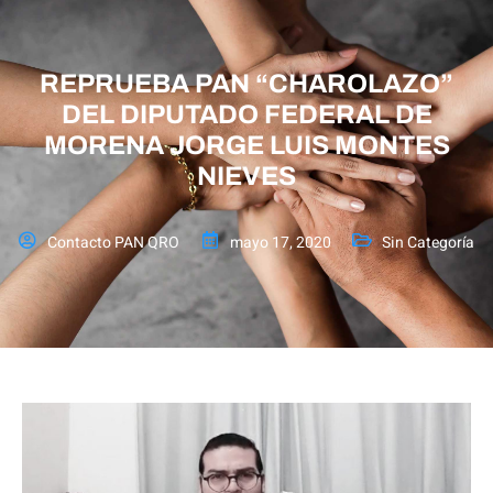
REPRUEBA PAN “CHAROLAZO”
DEL DIPUTADO FEDERAL DE
MORENA JORGE LUIS MONTES
NIEVES
Contacto PAN QRO
mayo 17, 2020
Sin Categoría