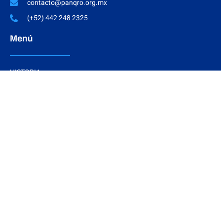
contacto@panqro.org.mx
(+52) 442 248 2325
Menú
HISTORIA
SECRETARÍAS
DIRECTORIO CDMS
SENADORES
REGIDORES
Interés
DOCUMENTOS BÁSICOS
ESTRADOS ELECTRÓNICOS