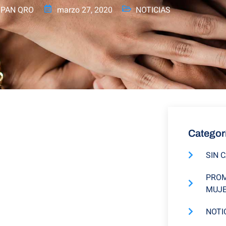
 PAN QRO
marzo 27, 2020
NOTICIAS
Categor
SIN 
PROM
MUJ
NOTI