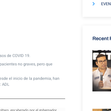
EVEN
Recent 
asos de COVID 19.
pacientes no graves, pero que
esde el inicio de la pandemia, han
”: ADL
rétaro, encabezado por el gobernador