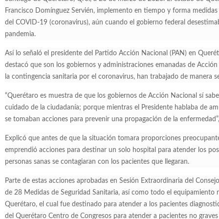
Francisco Domínguez Servién, implemento en tiempo y forma medidas s
del COVID-19 (coronavirus), aún cuando el gobierno federal desestim
pandemia.
Así lo señaló el presidente del Partido Acción Nacional (PAN) en Queré
destacó que son los gobiernos y administraciones emanadas de Acción N
la contingencia sanitaria por el coronavirus, han trabajado de manera se
“Querétaro es muestra de que los gobiernos de Acción Nacional sí sab
cuidado de la ciudadanía; porque mientras el Presidente hablaba de amu
se tomaban acciones para prevenir una propagación de la enfermedad”,
Explicó que antes de que la situación tomara proporciones preocupant
emprendió acciones para destinar un solo hospital para atender los po
personas sanas se contagiaran con los pacientes que llegaran.
Parte de estas acciones aprobadas en Sesión Extraordinaria del Consej
de 28 Medidas de Seguridad Sanitaria, así como todo el equipamiento n
Querétaro, el cual fue destinado para atender a los pacientes diagnosti
del Querétaro Centro de Congresos para atender a pacientes no graves