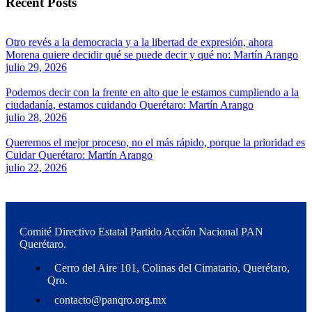
Recent Posts
Otro revés a la democracia y a la libertad de expresión, ahora
Morena quiere decidir qué se puede decir y qué no: Martín Arango
julio 29, 2026
Podemos decir con la frente en alto que le estamos cumpliendo a la
ciudadanía, estamos cuidando Querétaro: Martín Arango
julio 28, 2026
Queremos el mejor proceso, no el más rápido, porque la prioridad es
Cuidar Querétaro: Martín Arango
julio 22, 2026
Comité Directivo Estatal Partido Acción Nacional PAN
Querétaro.
Cerro del Aire 101, Colinas del Cimatario, Querétaro,
Qro.
contacto@panqro.org.mx