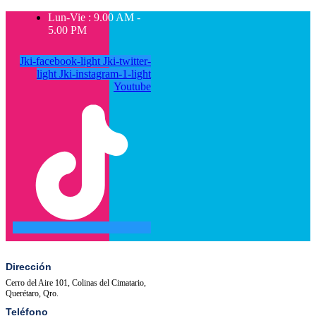
Lun-Vie : 9.00 AM -
5.00 PM
Jki-facebook-light
Jki-twitter-
light
Jki-instagram-1-light
Youtube
SALA
ACTIVIDADES
DE
PRENSA
Dirección
Cerro del Aire 101, Colinas del Cimatario,
Querétaro, Qro.
Teléfono