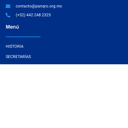
contacto@panqro.org.mx
(+52) 442 248 2325
Menú
HISTORIA
SECRETARÍAS
DIRECTORIO CDMS
SENADORES
REGIDORES
Interés
DOCUMENTOS BÁSICOS