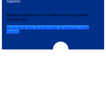
Síguenos
Mantente actualizado con las últimas noticias siguiendo
nuestras redes.
Jki-facebook-light
Jki-twitter-light
Jki-instagram-1-light
Youtube