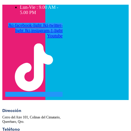
Lun-Vie : 9.00 AM -
5.00 PM
Jki-facebook-light
Jki-twitter-
light
Jki-instagram-1-light
Youtube
SALA
ACTIVIDADES
DE
PRENSA
Dirección
Cerro del Aire 101, Colinas del Cimatario,
Querétaro, Qro.
Teléfono