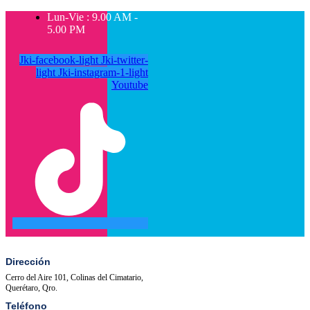
Lun-Vie : 9.00 AM -
5.00 PM
Jki-facebook-light
Jki-twitter-
light
Jki-instagram-1-light
Youtube
SALA
ACTIVIDADES
DE
PRENSA
Dirección
Cerro del Aire 101, Colinas del Cimatario,
Querétaro, Qro.
Teléfono