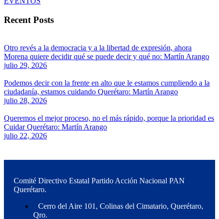
EVENTOS
Recent Posts
Otro revés a la democracia y a la libertad de expresión, ahora
Morena quiere decidir qué se puede decir y qué no: Martín Arango
julio 29, 2026
Podemos decir con la frente en alto que le estamos cumpliendo a la
ciudadanía, estamos cuidando Querétaro: Martín Arango
julio 28, 2026
Queremos el mejor proceso, no el más rápido, porque la prioridad es
Cuidar Querétaro: Martín Arango
julio 22, 2026
Comité Directivo Estatal Partido Acción Nacional PAN
Querétaro.
Cerro del Aire 101, Colinas del Cimatario, Querétaro,
Qro.