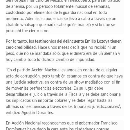
del hospital más caro de México en helicóptero, para ser tratado
de anemia, por un periodo totalmente inusual de semanas,
custodiado por elementos de la guardia nacional en todo
momento. Además su audiencia se llevó a cabo a través de un
chat de whatsapp que nadie sabe quién manejó y si lo que se
puso ahí fue cierto o no.
Por lo tanto,
los testimonios del delincuente Emilio Lozoya tienen
cero credibilidad.
Hace unos meses decía que no recibió ni un
peso, que no se mandaba solo, que el dinero era de un alemán y
hoy cambia todo lo dicho a cambio de impunidad.
“En el partido Acción Nacional estamos en contra de cualquier
acto de corrupción, pero también estamos en contra de que haya
una justicia selectiva, en contra de un show mediático con el fin
de mover las preferencias electorales. En su lugar debe
desarrollarse el juicio a través de la Fiscalía y se debe sancionar a
los implicados sin importar colores y se debe llegar hasta las
últimas consecuencias a través de los tribunales jurisdiccionales”,
enfatizó Agustín Dorantes.
En Acción Nacional reconocemos que el gobernador Francisco
Domínguez haya dado la cara ante los ciudadanos porque