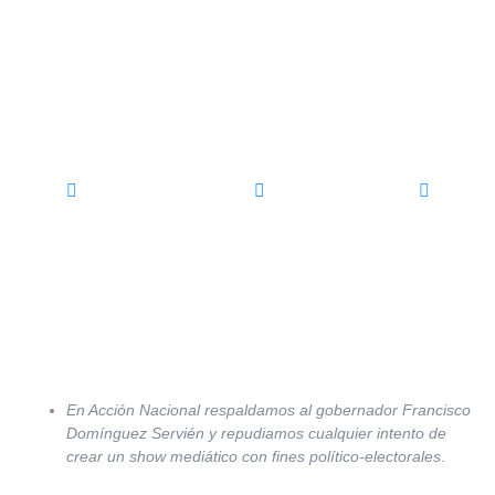
LOS HECHOS SE DEBEN DE
PROBAR COMO SE HIZO HOY,
DANDO LA CARA: PAN
Contacto PAN QRO
agosto 19, 2020
Sin Categoría
En Acción Nacional respaldamos al gobernador Francisco
Domínguez Servién y repudiamos cualquier intento de
crear un show mediático con fines político-electorales
.