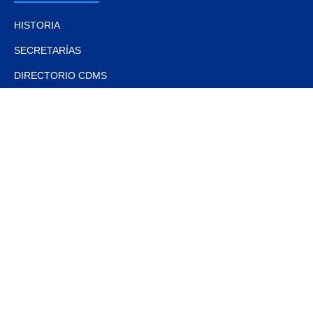
HISTORIA
SECRETARÍAS
DIRECTORIO CDMS
SENADORES
REGIDORES
Interés
DOCUMENTOS BÁSICOS
ESTRADOS ELECTRÓNICOS
ARTÍCULOS
NOTAS Y EVENTOS
FOTOS