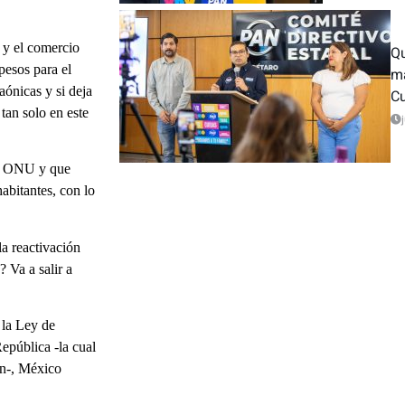
s y el comercio
Qu
pesos para el
má
aónicas y si deja
Cu
tan solo en este
la ONU y que
abitantes, con lo
la reactivación
 Va a salir a
 la Ley de
pública -la cual
ón-, México