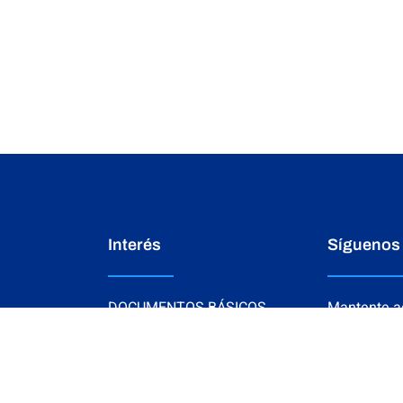
Interés
Síguenos
DOCUMENTOS BÁSICOS
Mantente ac
siguiendo n
S
ESTRADOS ELECTRÓNICOS
 CDMS
ARTÍCULOS