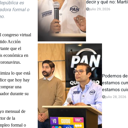
decir y qué no: Mart
República es
jadora formal o
julio 29, 2026
eo.
 congreso virtual
rtido Acción
tante que el
sis económica en
coronavirus.
imiza lo que está
Podemos deci
 dice que hoy hay
estamos cum
 comprar una
estamos cui
nador durante su
julio 28, 2026
oyo mensual de
tor de la
mpleo formal o