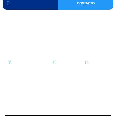
CONTACTO
Grupo Legislativo del PAN, da a
conocer resolutivo a favor de
estancias infantiles.
Contacto PAN QRO
abril 8, 2019
NOTICIAS