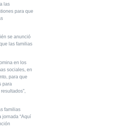
a las
stiones para que
ás
bién se anunció
que las familias
domina en los
as sociales, en
nto, para que
s para
resultados”,
s familias
a jornada “Aquí
nción