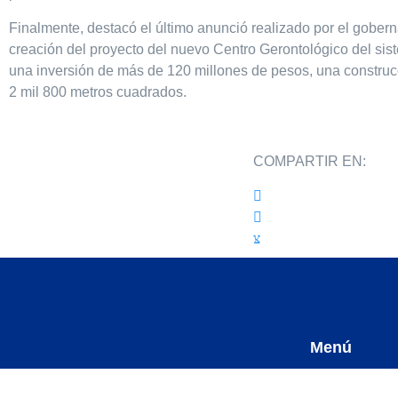
Finalmente, destacó el último anunció realizado por el gobern
creación del proyecto del nuevo Centro Gerontológico del sis
una inversión de más de 120 millones de pesos, una constru
2 mil 800 metros cuadrados.
COMPARTIR EN:
Menú
Comité Directivo Estatal Partido Acción