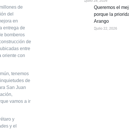
julio 28, 2026
millones de
Queremos el mejo
ión del
porque la priorid
mejora en
Arango
la entrega de
julio 22, 2026
n de bomberos
 construcción de
 ubicadas entre
a oriente con
Común, tenemos
 inquietudes de
para San Juan
ación,
rque vamos a ir
rétaro y
des y el