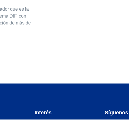
ador que es la
tema DIF, con
cción de más de
Interés
Síguenos