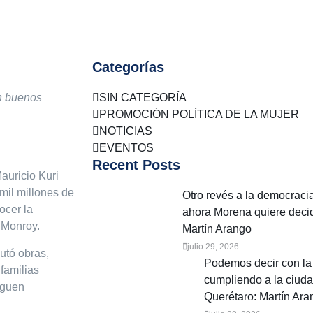
Categorías
n buenos
SIN CATEGORÍA
PROMOCIÓN POLÍTICA DE LA MUJER
NOTICIAS
EVENTOS
Recent Posts
auricio Kuri
mil millones de
Otro revés a la democracia
ocer la
ahora Morena quiere decid
 Monroy.
Martín Arango
julio 29, 2026
utó obras,
Podemos decir con la 
familias
cumpliendo a la ciud
iguen
Querétaro: Martín Ara