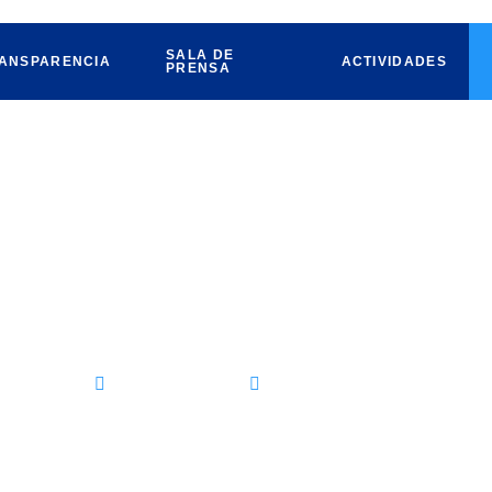
SALA DE
ANSPARENCIA
ACTIVIDADES
PRENSA
zgo y unidad que requiere el 
adelante: ADL
 PAN QRO
julio 11, 2020
Sin Categoría