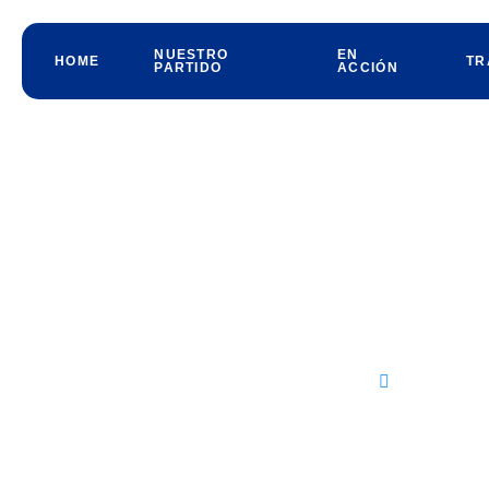
NUESTRO
EN
HOME
TR
PARTIDO
ACCIÓN
Francisco Domínguez, lidera
Contacto