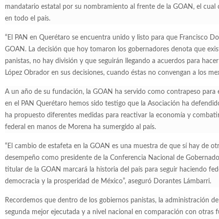
mandatario estatal por su nombramiento al frente de la GOAN, el cual 
en todo el país.
“El PAN en Querétaro se encuentra unido y listo para que Francisco Do
GOAN. La decisión que hoy tomaron los gobernadores denota que exis
panistas, no hay división y que seguirán llegando a acuerdos para hace
López Obrador en sus decisiones, cuando éstas no convengan a los me
A un año de su fundación, la GOAN ha servido como contrapeso para e
en el PAN Querétaro hemos sido testigo que la Asociación ha defendido
ha propuesto diferentes medidas para reactivar la economía y combatir 
federal en manos de Morena ha sumergido al país.
“El cambio de estafeta en la GOAN es una muestra de que sí hay de o
desempeño como presidente de la Conferencia Nacional de Gobernado
titular de la GOAN marcará la historia del país para seguir haciendo fede
democracia y la prosperidad de México”, aseguró Dorantes Lámbarri.
Recordemos que dentro de los gobiernos panistas, la administración 
segunda mejor ejecutada y a nivel nacional en comparación con otras fuer