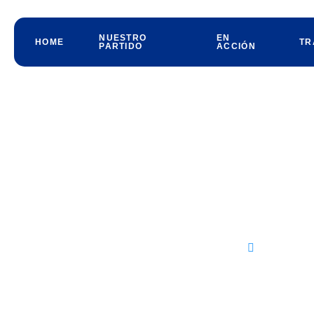
NUESTRO
EN
HOME
TR
PARTIDO
ACCIÓN
EN EL PAN QUERÉTARO
SIENDO EJEMP
Contacto