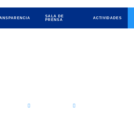
SALA DE
ANSPARENCIA
ACTIVIDADES
PRENSA
 TRABAJAMOS EN UNIDAD P
LO NACIONAL: LEONOR MEJ
 PAN QRO
mayo 12, 2022
NOTICIAS