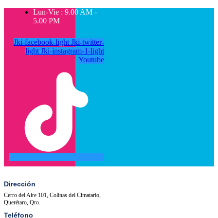
Lun-Vie : 9.00 AM -
5.00 PM
Jki-facebook-light
Jki-twitter-
light
Jki-instagram-1-light
Youtube
SALA
ACTIVIDADES
DE
PRENSA
Dirección
Cerro del Aire 101, Colinas del Cimatario,
Querétaro, Qro.
Teléfono