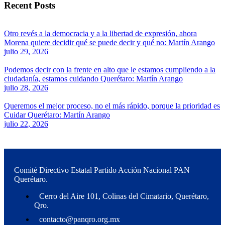
Recent Posts
Otro revés a la democracia y a la libertad de expresión, ahora
Morena quiere decidir qué se puede decir y qué no: Martín Arango
julio 29, 2026
Podemos decir con la frente en alto que le estamos cumpliendo a la
ciudadanía, estamos cuidando Querétaro: Martín Arango
julio 28, 2026
Queremos el mejor proceso, no el más rápido, porque la prioridad es
Cuidar Querétaro: Martín Arango
julio 22, 2026
Comité Directivo Estatal Partido Acción Nacional PAN
Querétaro.
Cerro del Aire 101, Colinas del Cimatario, Querétaro,
Qro.
contacto@panqro.org.mx