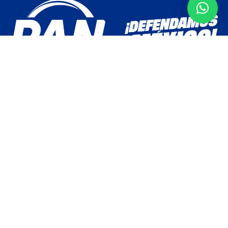
Comité Directivo Estatal Partido Acción Nacional PAN Querétaro.
Cerro del Aire 101, Colinas del Cimatario, Querétaro, Qro.
contacto@panqro.org.mx
(+52) 442 248 2325
Menú
HISTORIA
SECRETARÍAS