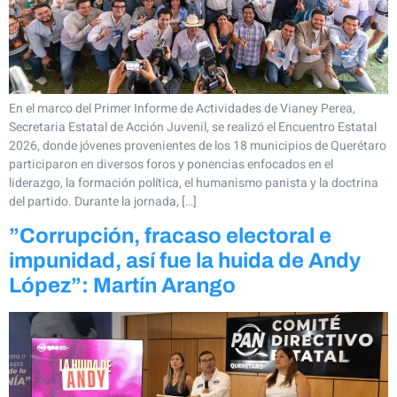
En el marco del Primer Informe de Actividades de Vianey Perea,
Secretaria Estatal de Acción Juvenil, se realizó el Encuentro Estatal
2026, donde jóvenes provenientes de los 18 municipios de Querétaro
participaron en diversos foros y ponencias enfocados en el
liderazgo, la formación política, el humanismo panista y la doctrina
del partido. Durante la jornada, […]
”Corrupción, fracaso electoral e
impunidad, así fue la huida de Andy
López”: Martín Arango