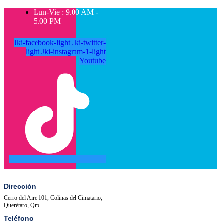
Lun-Vie : 9.00 AM -
5.00 PM
Jki-facebook-light
Jki-twitter-
light
Jki-instagram-1-light
Youtube
SALA
ACTIVIDADES
DE
PRENSA
Dirección
Cerro del Aire 101, Colinas del Cimatario,
Querétaro, Qro.
Teléfono