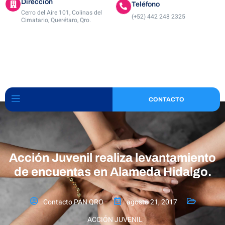
Dirección
Teléfono
Cerro del Aire 101, Colinas del
(+52) 442 248 2325
Cimatario, Querétaro, Qro.
CONTACTO
Acción Juvenil realiza levantamiento
de encuentas en Alameda Hidalgo.
Contacto PAN QRO
agosto 21, 2017
ACCIÓN JUVENIL