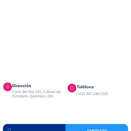
ACTIVIDADES
Dirección
Teléfono
Cerro del Aire 101, Colinas del
(+52) 442 248 2325
Cimatario, Querétaro, Qro.
CONTACTO