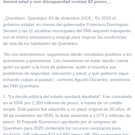
tercera edad y con discapacidad costará $2 pesos_.
_Querétaro, Querétaro XX de diciembre 2019_. En 2020 el
gobierno estatal, en manos del gobernador Francisco Domínguez
Servien y las 11 alcaldías municipales del PAN seguirán trabajando
con el mismo entusiasmo y empuje para mejorar las condiciones
de vida de los habitantes de Querétaro.
“No nos detendremos, seguiremos dando resultados positivos a los
queretanos y queretanas. Los ciudadanos se están dando cuenta
quién es quién a la hora de gobernar, quién si resuelve sus
problemas de seguridad, educación y salud, y qué gobierno sigue
echando culpas al pasado”, comentó Agustín Dorantes, presidente
del PAN Querétaro.
1. *La deuda pública del estado quedará liquidada*. Fue contratada
en el 2006 por 1,350 millones de pesos, a través de un crédito
simple. Este pasivo fue adquirido a un plazo original de 20 años. Al
30 de noviembre del 2016, la duda ascendía a 1,073.1 millones de
pesos. El Paquete Económico aprobado por el congreso de
Querétaro para 2020 contempla los recursos necesarios para
liquidarla: 245 millones 973 mil 887 pesos (96.2%) se erogará por